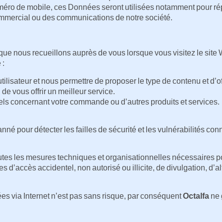
uméro de mobile, ces Données seront utilisées notamment pour r
mmercial ou des communications de notre société.
que nous recueillons auprès de vous lorsque vous visitez le site 
 :
ilisateur et nous permettre de proposer le type de contenu et d’of
de vous offrir un meilleur service.
ls concernant votre commande ou d’autres produits et services.
nné pour détecter les failles de sécurité et les vulnérabilités conn
es les mesures techniques et organisationnelles nécessaires pour
 d’accès accidentel, non autorisé ou illicite, de divulgation, d’al
s via Internet n’est pas sans risque, par conséquent
Octalfa
ne 