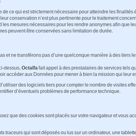
s
e de ce qui est strictement nécessaire pour atteindre les finalité
 leur conservation n’est plus pertinente pour le traitement concer
nd les mesures nécessaires pour les rendre anonymes afin que leur
ymes peuvent être conservées sans limitation de durée.
 et ne transférons pas d’une quelconque manière à des tiers le
 ci-dessus,
Octalfa
fait appel à des prestataires de services tels q
oir accéder aux Données pour mener à bien la mission qui leur e
d’utiliser des logiciels tiers pour compter le nombre de visites eff
dentifier d’éventuels problèmes de performance technique.
ssez que des cookies sont placés sur votre navigateur et vous ac
ts traceurs qui sont déposés ou lus sur un ordinateur, une tablett