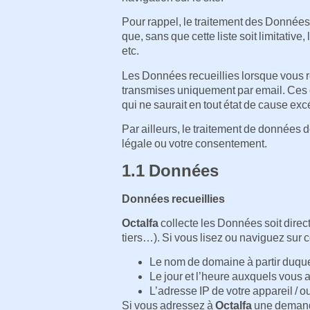
Pour rappel, le traitement des Données
que, sans que cette liste soit limitative, 
etc.
Les Données recueillies lorsque vous r
transmises uniquement par email. Ces
qui ne saurait en tout état de cause exc
Par ailleurs, le traitement de données do
légale ou votre consentement.
1.1 Données
Données recueillies
Octalfa
collecte les Données soit direct
tiers…). Si vous lisez ou naviguez sur c
Le nom de domaine à partir duque
Le jour et l’heure auxquels vous a
L’adresse IP de votre appareil / ou
Si vous adressez à
Octalfa
une demande