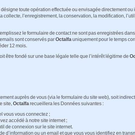
 désigne toute opération effectuée ou envisagée directement ou 
la collecte, l’enregistrement, la conservation, la modification, l’util
emplissez le formulaire de contact ne sont pas enregistrées dan
 emails sont conservés par
Octalfa
uniquement pour le temps corre
éder 12 mois.‍
it être fondé sur une base légale telle que l’intérêt légitime de
Oc
ement auprès de vous (via le formulaire du site web), soit indirec
e site,
Octalfa
recueillera les Données suivantes :
l vous vous connectez ;
vez accédé à notre site internet ;
til de connexion sur le site internet.
 d’information ou un email et que vous vous identifiez en transm